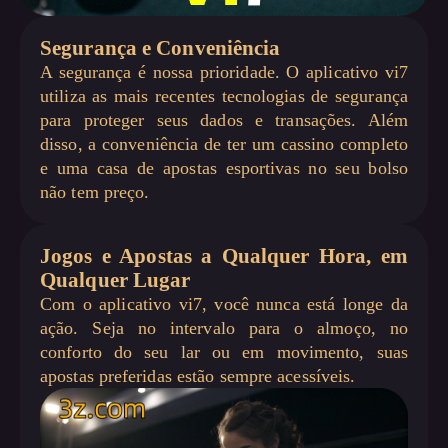
Segurança e Conveniência
A segurança é nossa prioridade. O aplicativo vi7
utiliza as mais recentes tecnologias de segurança
para proteger seus dados e transações. Além
disso, a conveniência de ter um cassino completo
e uma casa de apostas esportivas no seu bolso
não tem preço.
Jogos e Apostas a Qualquer Hora, em
Qualquer Lugar
Com o aplicativo
vi7
, você nunca está longe da
ação. Seja no intervalo para o almoço, no
conforto do seu lar ou em movimento, suas
apostas preferidas estão sempre acessíveis.