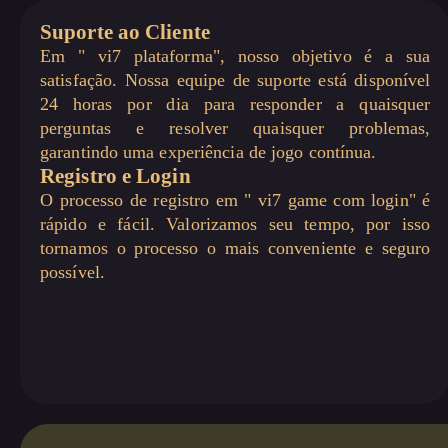
Suporte ao Cliente
Em " vi7 plataforma", nosso objetivo é a sua
satisfação. Nossa equipe de suporte está disponível
24 horas por dia para responder a quaisquer
perguntas e resolver quaisquer problemas,
garantindo uma experiência de jogo contínua.
Registro e Login
O processo de registro em " vi7 game com login" é
rápido e fácil. Valorizamos seu tempo, por isso
tornamos o processo o mais conveniente e seguro
possível.