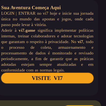
Sua Aventura Começa Aqui
LOGIN | ENTRAR no vi7 hoje e inicie sua jornada
única no mundo das apostas e jogos, onde cada
passo pode levar à vitória.
Aderir à
vi7.game
significa implementar políticas
internas, treinar colaboradores e adotar tecnologias
que garantam o respeito à privacidade. No
vi7
, todo
o processo de coleta, armazenamento e
processamento de dados é monitorado e revisado
periodicamente, a fim de garantir que as práticas
adotadas estejam sempre atualizadas e em
conformidade com as normas legais.
VISITE VI7