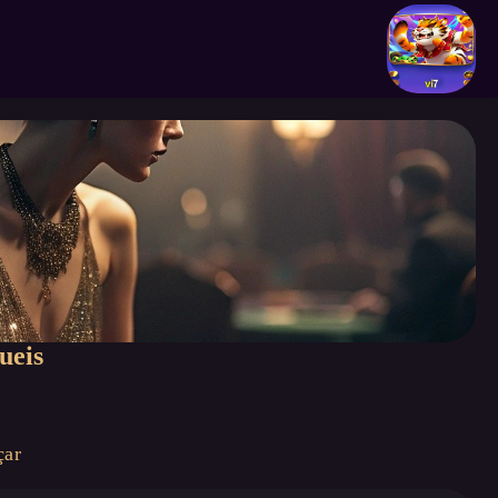
ueis
çar