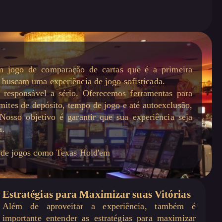
 jogo de comparação de cartas que é a primeira
 buscam uma experiência de jogo sofisticada.
 responsável a sério. Oferecemos ferramentas para
imites de depósito, tempo de jogo e até autoexclusão,
 Nosso objetivo é garantir que sua experiência seja
a.
s de jogos como Texas Hold'em
Estratégias para Maximizar suas Vitórias
Além de aproveitar a experiência, também é
importante entender as estratégias para maximizar