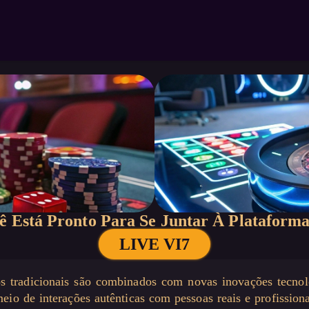
ê Está Pronto Para Se Juntar À Plataforma
LIVE VI7
tradicionais são combinados com novas inovações tecnoló
eio de interações autênticas com pessoas reais e profissiona