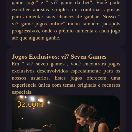
game jogo" e " vi7 game da bet". Você pode
escolher apostas simples ou combinar apostas
para aumentar suas chances de ganhar. Nosso "
vi7 game jogos online" inclui também jackpots
progressivos, onde o prêmio aumenta a cada jogo
até que alguém ganhe.
Jogos Exclusivos: vi7 Seven Games
Em " vi7 seven games", você encontrará jogos
exclusivos desenvolvidos especialmente para os
nossos usuários. Estes jogos oferecem uma
experiência única com temas originais e recursos
especiais.