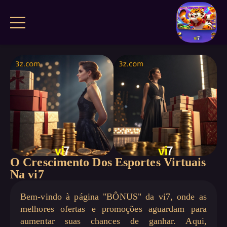
O Crescimento Dos Esportes Virtuais
Na vi7
Bem-vindo à página "BÔNUS" da vi7, onde as
melhores ofertas e promoções aguardam para
aumentar suas chances de ganhar. Aqui,