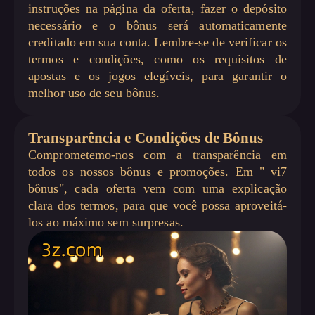
instruções na página da oferta, fazer o depósito
necessário e o bônus será automaticamente
creditado em sua conta. Lembre-se de verificar os
termos e condições, como os requisitos de
apostas e os jogos elegíveis, para garantir o
melhor uso de seu bônus.
Transparência e Condições de Bônus
Comprometemo-nos com a transparência em
todos os nossos bônus e promoções. Em " vi7
bônus", cada oferta vem com uma explicação
clara dos termos, para que você possa aproveitá-
los ao máximo sem surpresas.