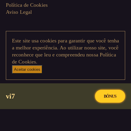
Política de Cookies
Aviso Legal
Este site usa cookies para garantir que você tenha
a melhor experiência. Ao utilizar nosso site, você
reconhece que leu e compreendeu nossa
Política
de Cookies
.
Aceitar cookies
vi7
BÔNUS