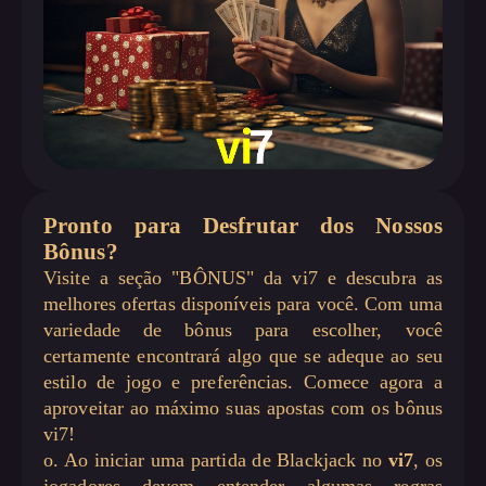
Pronto para Desfrutar dos Nossos
Bônus?
Visite a seção "BÔNUS" da vi7 e descubra as
melhores ofertas disponíveis para você. Com uma
variedade de bônus para escolher, você
certamente encontrará algo que se adeque ao seu
estilo de jogo e preferências. Comece agora a
aproveitar ao máximo suas apostas com os bônus
vi7!
o. Ao iniciar uma partida de Blackjack no
vi7
, os